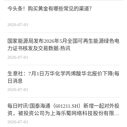
今头条！购买黄金有哪些常见的渠道？
2026-07-01
国家能源局发布2026年5月全国可再生能源绿色电
力证书核发及交易数据-热讯
2026-07-01
生意社：7月1日万华化学丙烯酸华北报价下降|每
日消息
2026-07-01
每日时讯!国泰海通（601211.SH）新增一起对外投
资，被投资公司为上海乐蜀网络科技股份有限公
司
2026-07-01